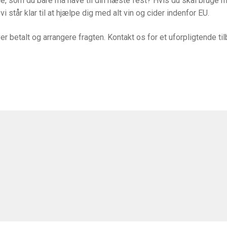
rie, som du bare må have til din næste fest? Hvis du skal bruge
i står klar til at hjælpe dig med alt vin og cider indenfor EU.
liver betalt og arrangere fragten. Kontakt os for et uforpligtende 