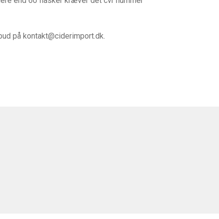
 mere end 60 flasker kræver det cvr nummer
tilbud på kontakt@ciderimport.dk.