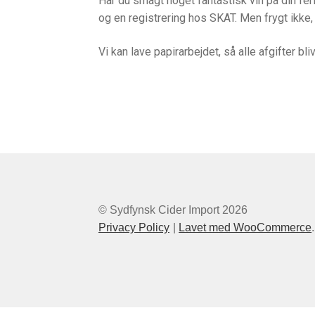
Har du smagt noget fantastisk vin på din fe
og en registrering hos SKAT. Men frygt ikke, v
Vi kan lave papirarbejdet, så alle afgifter b
© Sydfynsk Cider Import 2026
Privacy Policy
Lavet med WooCommerce
.