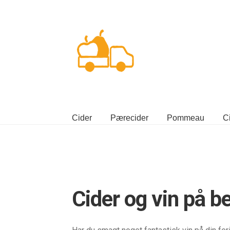
Spring
Spring
til
til
navigation
indhold
Cider
Pærecider
Pommeau
C
Cider og vin på be