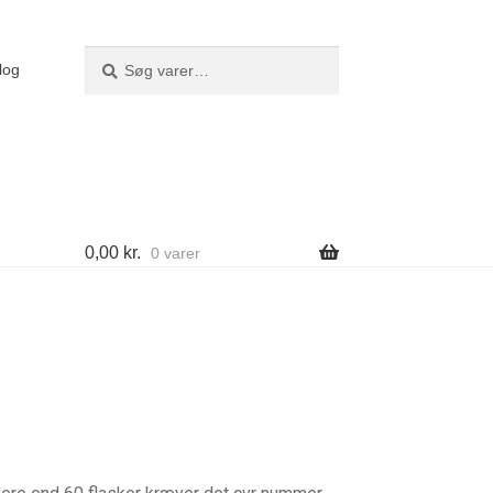
Søg
Søg
log
efter:
0,00
kr.
0 varer