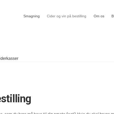
Smagning
Cider og vin på bestilling
Om os
B
iderkasser
stilling