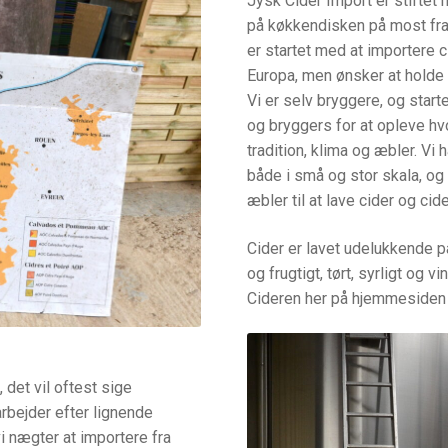
Jysk Cider Import er stiftet 
på køkkendisken på most fra 
er startet med at importere 
Europa, men ønsker at holde 
Vi er selv bryggere, og sta
og bryggers for at opleve h
tradition, klima og æbler. Vi
både i små og stor skala, og
æbler til at lave cider og cid
Cider er lavet udelukkende 
og frugtigt, tørt, syrligt og 
Cideren her på hjemmesiden 
, det vil oftest sige
rbejder efter lignende
vi nægter at importere fra