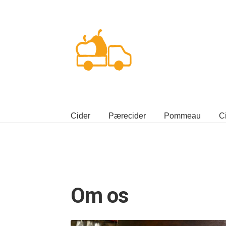
Spring
Spring
til
til
navigation
indhold
Cider
Pærecider
Pommeau
C
Om os