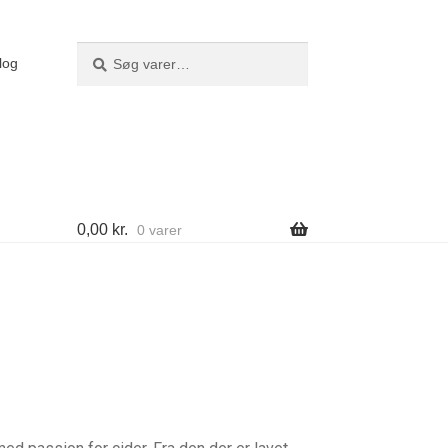
Søg
Søg
log
efter:
0,00
kr.
0 varer