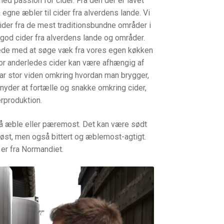
med passion for cider. Fra den der er lavet
egne æbler til cider fra alverdens lande. Vi
cider fra de mest traditionsbundne områder i
god cider fra alverdens lande og områder.
rtede med at søge væk fra vores egen køkken
vor anderledes cider kan være afhængig af
 har stor viden omkring hvordan man brygger,
 nyder at fortælle og snakke omkring cider,
erproduktion.
på æble eller pæremost. Det kan være sødt
vinøst, men også bittert og æblemost-agtigt.
er fra Normandiet.