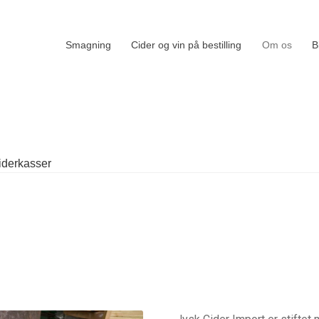
Smagning
Cider og vin på bestilling
Om os
B
iderkasser